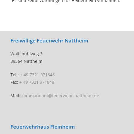
Es sind keine Warnungen für Heidenheim vorhanden.
Freiwillige Feuerwehr Nattheim
Wolfsbühlweg 3
89564 Nattheim
Tel.:
+ 49 7321 971846
Fax:
+ 49 7321 971848
Mail:
kommandant@feuerwehr-nattheim.de
Feuerwehrhaus Fleinheim