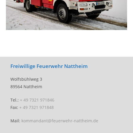
Freiwillige Feuerwehr Nattheim
Wolfsbühlweg 3
89564 Nattheim
Tel.:
+ 49 7321 971846
Fax:
+ 49 7321 971848
Mail:
kommandant@feuerwehr-nattheim.de