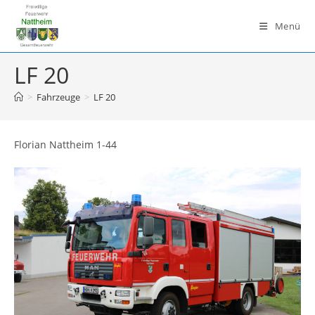
Zum
Inhalt
Menü
springen
LF 20
>
Fahrzeuge
>
LF 20
Florian Nattheim 1-44